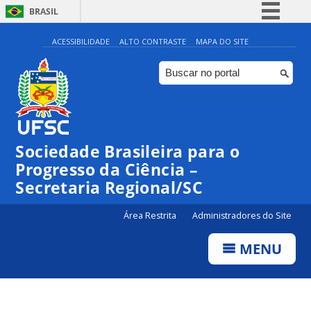
BRASIL
Simplifique!
ACESSIBILIDADE
ALTO CONTRASTE
MAPA DO SITE
Comunica BR
Participe
Acesso à informação
Legislação
Sociedade Brasileira para o
Canais
Progresso da Ciência –
Secretaria Regional/SC
Área Restrita
Administradores do Site
MENU