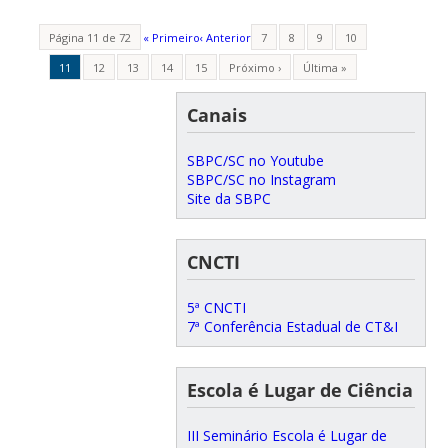
Página 11 de 72
« Primeiro
‹ Anterior
7
8
9
10
11
12
13
14
15
Próximo ›
Última »
Canais
SBPC/SC no Youtube
SBPC/SC no Instagram
Site da SBPC
CNCTI
5ª CNCTI
7ª Conferência Estadual de CT&I
Escola é Lugar de Ciência
III Seminário Escola é Lugar de